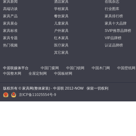
家具新闻
酒店家具
在线杂志
高端访谈
学校家具
行业图库
家具产品
餐饮家具
家具排行榜
家具展会
儿童家具
家具十大品牌
家具标准
户外家具
SVIP推荐品牌榜
家具专题
红木家具
VIP品牌榜
热门视频
医疗家具
认证品牌榜
其它家具
中居联媒体平台
中国门窗网
中国门锁网
中国木门网
中国壁纸网
中国整木网
全屋定制网
中国板材网
版权所有 © 家具网(整体家装) · 中居联 2012-NOW
保留一切权利
京ICP备11025554号-9