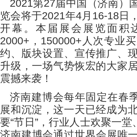
2021第27届中国（济南
览会将于2021年4月16-1
开幕。本届展会展览面积
2000+，150000+人次
2023
约、版块设置、宣传推广、
门网专
激发新活
咖齐聚，闪
升级，一场气势恢宏的大家
国际门业
展），中
震撼来袭！
端访谈栏
木门营销
济南建博会每年固定在春季
展和沉淀，这一天已经成为
要“节日”，行业人士欢聚一堂、
济南建博会通过世界会展唯