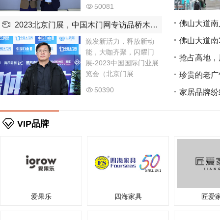
50081
2023北京门展，中国木门网专访品桥木门总经理隗治洪
激发新活力，释放新动
能，大咖齐聚，闪耀门
抢占高地，
展-2023中国国际门业展
览会（北京门展
珍贵的老广
50390
家居品牌纷
VIP品牌
席女士
新疆-伊犁
店面200平米，想增加一
刘女士
江西-宜春
目前做全屋定制，想找合
赵先生
山西-大同
设计工作室，找厂家合作
爱果乐
四海家具
匠爱
王长兴
陕西-西安
想开个店，正在找门店，