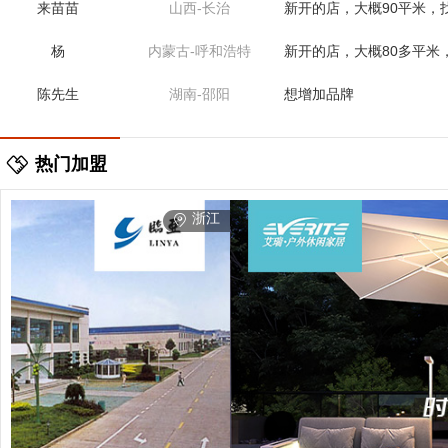
杨
内蒙古-呼和浩特
新开的店，大概80多平米
陈先生
湖南-邵阳
想增加品牌
张女士
湖南-长沙
想代理木门品牌
乔国军
山西-运城
以前做的别的项目，现在
热门加盟
冯义传
浙江-嘉兴
想增加品牌
江
浙
杨兵
甘肃-庆阳
店面100平米，找品牌代理
方女士
甘肃-酒泉
装饰公司，想找能做木门
苏先生
青海-西宁
想加盟木门品牌
赵先生
甘肃-白银
咨询品牌代理，性价比高
张女士
山东-滨州
装修公司，找厂家合作
傅军明
浙江-舟山
装修公司，想找木门厂家