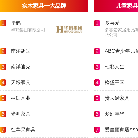
实木家具十大品牌
儿童家具
1
1
华鹤
多喜爱
华鹤集团有限公司
多喜爱家居用品
限公司
2
2
南洋胡氏
ABC青少年儿
3
3
南洋迪克
七彩人生
4
4
天坛家具
松堡王国
5
5
林氏木业
贵人缘家具
6
6
光明家具
梦幻年华
7
7
红苹果家具
爱室丽家居Ash