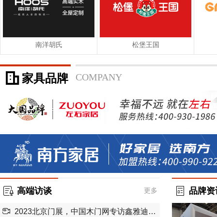
南洋胡氏
松堡王国
家具品牌
COMPANY
高端访谈
品牌资
更多
2023北京门展，中国木门网专访鑫雅迪负离子木门营销总监刘志峰