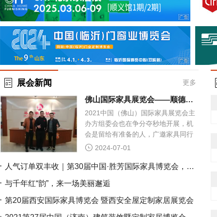
展会新闻
更多
佛山国际家具展览会——顺德乐从家具行业协会之行
2021中国（佛山）国际家具展览会主
办方组委会也在争分夺秒地开展，机
会是留给有准备的人，广邀家具同行
协会携手联合办展的态势大踏步往前
2024-07-01
推进
人气订单双丰收｜第30届中国·胜芳国际家具博览会，圆满收官！
与千年红“韵”，来一场美丽邂逅
第20届西安国际家具博览会 暨西安全屋定制家居展览会