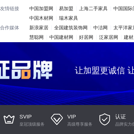
友情链接
中国加盟网
易加盟
上海二手家具
中国国际
中国木材网
瑞木家具
合作媒体
新浪家居
全国建筑装饰网
中洁网
太平洋家
慧聪网
中国建材网
好居网
泛家居网
建材
让加盟更诚信 
SVIP
VIP
认证
皇冠顶级服务
高级尊享服务
品牌实力