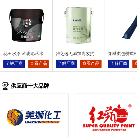
花王水漆-玲珑彩艺术水
雅之选无添加高效抗菌
穿槽类包覆式P
漆
520墙面漆
封条
了解厂商
查看产品
了解厂商
查看产品
了解厂商
供应商十大品牌