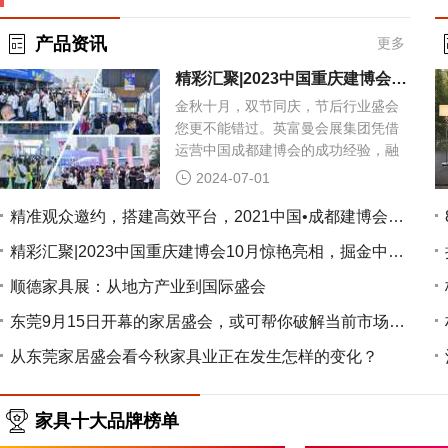
产品资讯
更多
精彩汇聚|2023中国重庆建博会10月惊艳亮相，掘金中西部必来的行业盛会
金秋十月，双节同庆，节后行业盛会
您更不能错过。英富曼会展集团凭借
运营中国成都建博会的成功经验，融
合全域资源打造中国重庆建博会
2024-07-01
精准观众邀约，搭建高效平台，2021中国•成都建博会邀您明年4月共聚行业盛会
精彩汇聚|2023中国重庆建博会10月惊艳亮相，掘金中西部必来的行业盛会
顺德家具展：从地方产业到国际盛会
东莞9月15日开幕的家居盛会，或可帮你破解当前市场难题
从东莞家居盛会看今秋家具业正在发生怎样的变化？
家具十大品牌榜单