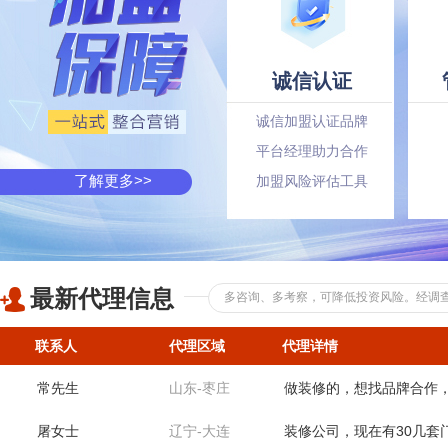
傅军明
浙江-舟山
装修公司，想找木门厂家
诚信认证
穆先生
云南-昭通
店面200多个平方，入户
诚信加盟认证品牌
王女士
山东-临沂
的品牌
想找厂家合作拿货
平台经理助力合作
向
河北-沧州
店面80多平米，之前做的
了解更多>>
加盟风险评估工具
赵兰辉
安徽-阜阳
店面五六百平，做防盗门
李女士
河北-沧州
店面80多平米，做的定制
最新代理信息
多咨询、多考察，可降低投资风险。经调查
李润喜
陕西-榆林
店面六七十平米，不在市
常先生
山东-枣庄
做装修的，想找品牌合作
联系人
代理区域
代理详情
屠女士
辽宁-大连
装修公司，现在有30几套
朱海洋
河南-周口
店面不到100平，想找个