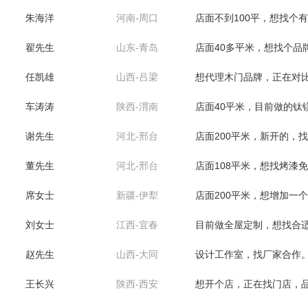
翟先生
山东-青岛
间。
店面40多平米，想找个品
任凯雄
山西-吕梁
想代理木门品牌，正在对
车涛涛
陕西-渭南
店面40平米，目前做的钛
谢先生
河北-邢台
机号是微信号
店面200平米，新开的，
董先生
河北-邢台
店面108平米，想找烤漆
席女士
新疆-伊犁
微信号。
店面200平米，想增加一
刘女士
江西-宜春
目前做全屋定制，想找合
赵先生
山西-大同
设计工作室，找厂家合作
王长兴
陕西-西安
想开个店，正在找门店，
来苗苗
山西-长治
新开的店，大概90平米，