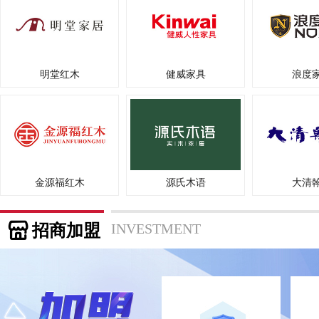
来苗苗
山西-长治
新开的店，大概90平米，
杨
内蒙古-呼和浩特
新开的店，大概80多平米
陈先生
湖南-邵阳
想增加品牌
明堂红木
健威家具
浪度
张女士
湖南-长沙
想代理木门品牌
乔国军
山西-运城
以前做的别的项目，现在
冯义传
浙江-嘉兴
想增加品牌
金源福红木
源氏木语
大清
杨兵
甘肃-庆阳
店面100平米，找品牌代理
方女士
甘肃-酒泉
装饰公司，想找能做木门
招商加盟
INVESTMENT
苏先生
青海-西宁
想加盟木门品牌
赵先生
甘肃-白银
咨询品牌代理，性价比高
张女士
山东-滨州
装修公司，找厂家合作