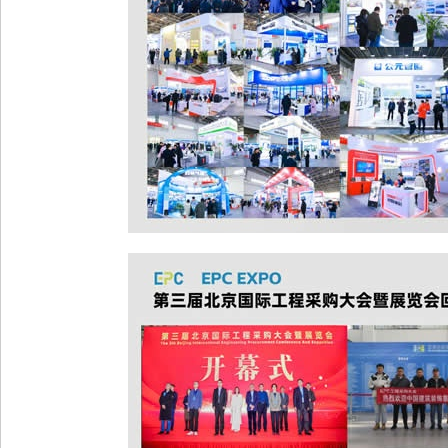
202
门网
激发新
咖齐聚，
国际门
展），
端访谈
木门营