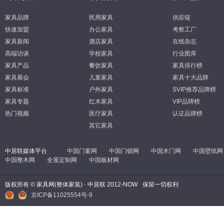
家具品牌
民用家具
供应链
快速加盟
办公家具
考察工厂
家具新闻
酒店家具
在线杂志
高端访谈
学校家具
行业图库
家具产品
餐饮家具
家具排行榜
家具展会
儿童家具
家具十大品牌
家具标准
户外家具
SVIP推荐品牌榜
家具专题
红木家具
VIP品牌榜
热门视频
医疗家具
认证品牌榜
其它家具
中居联媒体平台
中国门窗网
中国门锁网
中国木门网
中国壁纸网
中国整木网
全屋定制网
中国板材网
版权所有 © 家具网(整体家装) · 中居联 2012-NOW
保留一切权利
京ICP备11025554号-9