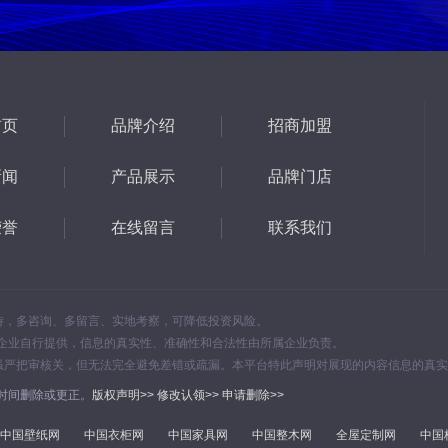
首页
品牌介绍
招商加盟
新闻
产品展示
品牌门店
荣誉
在线留言
联系我们
待，多咨询、多留言、实地考察，可降低投资风险。
企业自行提供，信息的真实性、准确性和合法性由所属企业负责。
台虽严把审核关，但无法完全避免差错或疏漏。本平台特此声明对展现的内容信息的真
时间删除或更正。
版权声明>>
修改认领>>
申请删除>>
中国壁纸网
中国衣柜网
中国家具网
中国整木网
全屋定制网
中国