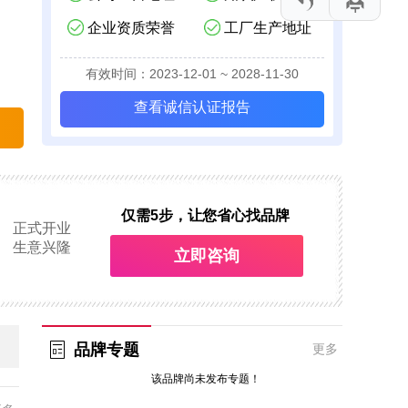
企业资质荣誉
工厂生产地址
有效时间：2023-12-01 ~ 2028-11-30
查看诚信认证报告
仅需5步，让您省心找品牌
正式开业
生意兴隆
立即咨询
品牌专题
更多
该品牌尚未发布专题！