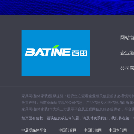
网站
企业
公司
家具网(整体家装)温馨提醒：建议您在查看企业相关信息前务必谨慎对
免责声明：当前页面所展现的公司信息、产品信息及相关信息均由所属
家具网(整体家装)作为第三方展示平台及互联网信息服务提供者，平
如页面有侵权、错误信息或任何问题，请及时联系我们，我们将在第一
中居联媒体平台
中国门窗网
中国门锁网
中国木门网