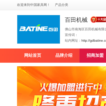
欢迎来到
中国家具网
！
产品分类
百田机械
佛山市南海区百田机械有限
宣传词：
站内网址：
http://gdbatine.c
网站首页
品牌介绍
招商加盟