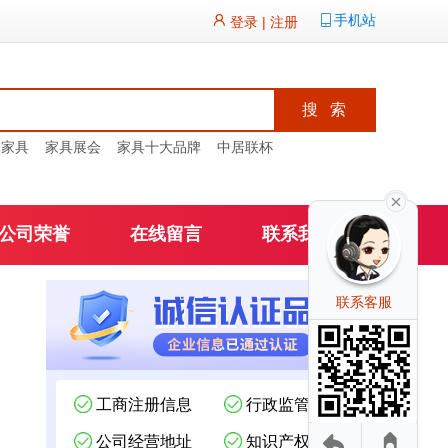
手机站
登录
|
注册
木家具
家具展会
家具十大品牌
中居联杯
公司荣誉
在线留言
联系我们
联系客服
工商注册信息
行政监管记录
公司经营地址
知识产权信息