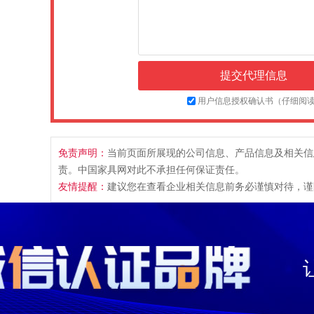
用户信息授权确认书（仔细阅
免责声明：
当前页面所展现的公司信息、产品信息及相关信
责。中国家具网对此不承担任何保证责任。
友情提醒：
建议您在查看企业相关信息前务必谨慎对待，谨