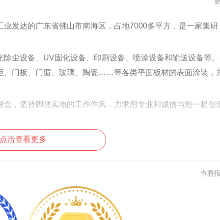
业发达的广东省佛山市南海区，占地7000多平方，是一家集研
光除尘设备、UV固化设备、印刷设备、喷涂设备和输送设备等。
柜、门板、门窗、玻璃、陶瓷……等各类平面板材的表面涂装，
理念，坚持脚踏实地的工作作风，力求用专业和诚信与您一起创
点击查看更多
查看