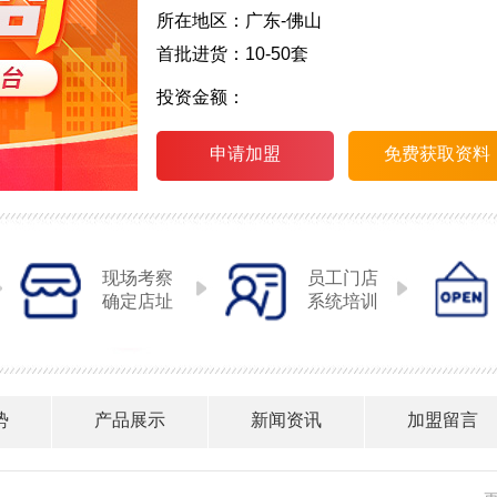
所在地区：广东-佛山
首批进货：10-50套
投资金额：
申请加盟
免费获取资料
现场考察
员工门店
确定店址
系统培训
势
产品展示
新闻资讯
加盟留言