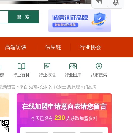
高端访谈
供应链
行业协会
来自 江西-宜春 的 刘女士 目前做全屋定制，想找
合适的木门牌代理。可以直接加微信
来自 山西-大同 的 赵先生 设计工作室，找厂家合
作。觉得慕友的产品质量不错。
来自 陕西-西安 的 王长兴 想开个店，正在找门
店，品牌对比期间。手机号是微信号
来自 山西-长治 的 来苗苗 新开的店，大概90平
米，找合适的品牌
来自 内蒙古-呼和浩特 的 杨 新开的店，大概80多
榜
行业百科
行业标准
行业图库
城市搜索
平米，想找有点知名度的品牌。
来自 湖南-邵阳 的 陈先生 想增加品牌
来自 湖南-长沙 的 张女士 想代理木门品牌
最新留言：
来自 山西-运城 的 乔国军 以前做的别的项目，现
在想做木门，找合适的厂家。手机号是微信号
来自 浙江-嘉兴 的 冯义传 想增加品牌
来自 甘肃-庆阳 的 杨兵 店面100平米，找品牌代
理
来自 甘肃-酒泉 的 方女士 装饰公司，想找能做木
在线加盟申请意向表请您留言
门和门墙柜，全屋定制的品牌合作。
来自 青海-西宁 的 苏先生 想加盟木门品牌
来自 甘肃-白银 的 赵先生 咨询品牌代理，性价比
230
今天已经有
人获取加盟资料
高的
来自 山东-滨州 的 张女士 装修公司，找厂家合作
来自 浙江-舟山 的 傅军明 装修公司，想找木门厂
家合作。
来自 云南-昭通 的 穆先生 店面200多个平方，入