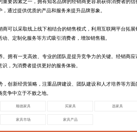
的重要因素之一，拥有知名品牌的经销商更容易获得消费者的信
护，通过提供优质的产品和服务来提升品牌形象。
销商可以采取线上线下相结合的销售模式，利用互联网平台拓展
活动、定制化服务等方式吸引消费者，增加销售额。
2023北京门展，中国木
李女士河北 - 沧州店面80多平米，做的定制
门网专访鑫雅迪负
激发新活力，释放新动能，大
养。拥有一支高效、专业的团队是提升竞争力的关键。经销商应
刘女士江西 - 宜春目前做全屋定制，想找合适
咖齐聚，闪耀门展-2023中国
国际门业展览会（北京门
意识，为消费者提供更好的服务体验。
赵先生山西 - 大同设计工作室，找厂家合作。
展），中国木门网、中居联高
端访谈栏目专访鑫雅迪负离子
王长兴陕西 - 西安想开个店，正在找门店，品
木门营销总监刘志峰。
势，创新经营策略，注重品牌建设、团队建设和人才培养等方面
来苗苗山西 - 长治新开的店，大概90平米，
场竞争中立于不败之地。
杨内蒙古 - 呼和浩特新开的店，大概80多平米
陈先生湖南 - 邵阳想增加品牌
顺德家具
买家具
选家具
张女士湖南 - 长沙想代理木门品牌
家具市场
家具产品
乔国军山西 - 运城以前做的别的项目，现在想
冯义传浙江 - 嘉兴想增加品牌