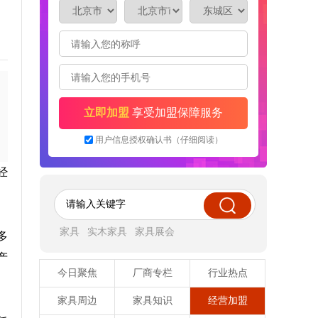
户门和室内门都有。想咨询考察看看有没有更适合
来自 山东-临沂 的 王女士 想找厂家合作拿货
的品牌
来自 河北-沧州 的 向 店面80多平米，之前做的别
的项目，现在想做木门，想找河北附近的品牌
来自 安徽-阜阳 的 赵兰辉 店面五六百平，做防盗
门和室内木门，找品牌代理。
来自 河北-沧州 的 李女士 店面80多平米，做的定
制+木门，想找附近的品牌咨询
来自 陕西-榆林 的 李润喜 店面六七十平米，不在
市场里，是街边门面，想找距离不太远的品牌
来自 山东-枣庄 的 常先生 做装修的，想找品牌合
作，可以上样
来自 辽宁-大连 的 屠女士 装修公司，现在有30几
套门想下单，找附近的工厂合作
来自 河南-周口 的 朱海洋 店面不到100平，想找
个有点知名度的品牌，也不用一线品牌。对比期
来自 山东-青岛 的 翟先生 店面40多平米，想找个
立即加盟
享受加盟保障服务
间。
品牌跟装饰公司合作
来自 山西-吕梁 的 任凯雄 想代理木门品牌，正在
对比期间。
来自 陕西-渭南 的 车涛涛 店面40平米，目前做的
用户信息授权确认书（仔细阅读）
钛镁合金门，想增加木门项目，找合适的品牌。手
来自 河北-邢台 的 谢先生 店面200平米，新开
机号是微信号
的，找有实力的一线品牌加盟
来自 河北-邢台 的 董先生 店面108平米，想找烤
漆免漆都有的木门品牌，最好是重庆的。手机号是
来自 新疆-伊犁 的 席女士 店面200平米，想增加
经
微信号。
一个品牌
家具
实木家具
家具展会
多
产
今日聚焦
厂商专栏
行业热点
家具周边
家具知识
经营加盟