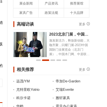
任
展会新闻
产品资讯
推荐展馆
家具广告
政策法规
十大品牌
销
高端访谈
更多
2023北京门展，中国木
202
门网专访洋诚智慧
门网
激发新活力，释放新动能，大
激发新
该
咖齐聚，闪耀门展-2023中国
咖齐聚
国际门业展览会（北京门
国际门
展），中国木门网、中居联高
展），
端访谈栏目专访洋诚智慧木门
端访谈
总经理王智。
刘杰。
的
相关推荐
更多
远茂/YM
帝加De-Garden
尤特里欧Yotrio
艾瑞Everite
科尔卡诺
雅轩家具
华鹤
震旦办公家具