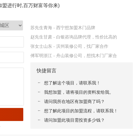
杨兵甘肃 - 庆阳店面100平米，找品牌代
加盟进行时,百万财富等你来)
方女士甘肃 - 酒泉装饰公司，想找能做木门和
苏先生青海 - 西宁想加盟木门品牌
赵先生甘肃 - 白银咨询品牌代理，性价比高的
张女士山东 - 滨州装修公司，找厂家合作
傅军明浙江 - 舟山装修公司，想找木门厂家合
穆先生云南 - 昭通店面200多个平方，入户
王女士山东 - 临沂想找厂家合作拿货
快捷留言
向河北 - 沧州店面80多平米，之前做的
←
想了解这个项目，请联系我！
赵兰辉安徽 - 阜阳店面五六百平，做防盗门和
←
我想加盟，请将项目的资料发给我。
李女士河北 - 沧州店面80多平米，做的定制
←
请问我所在地区有加盟商了吗？
刘女士江西 - 宜春目前做全屋定制，想找合适
←
想了解此项目的加盟流程，请联系我！
赵先生山西 - 大同设计工作室，找厂家合作。
←
请问加盟此项目需投资多少钱？
王长兴陕西 - 西安想开个店，正在找门店，品
）
来苗苗山西 - 长治新开的店，大概90平米，