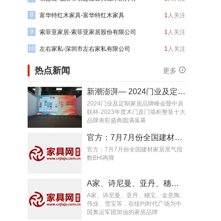
8
限公司
富华特红木家具-富华特红木家具
1
人关注
9
索菲亚家居-索菲亚家居股份有限公司
1
人关注
10
左右家私-深圳市左右家私有限公司
1
人关注
热点新闻
更多
新潮澎湃— 2024门业及定制家居品牌峰会圆满落幕
2024门业及定制家居品牌峰会暨中居
联杯·2023年度木门及门墙柜整装十大
品牌表彰盛典圆满落幕
官方：7月7月份全国建材家居景气指数BHI再降
官方：7月7月份全国建材家居景气指
数BHI再降
A家、诗尼曼、亚丹、穗宝、金意陶、伟业、雪宝等，在纽约时代广场为中国奥运军团加油的家居品牌
A家、诗尼曼、亚丹、穗宝、金意陶、
伟业、雪宝等，在纽约时代广场为中
国奥运军团加油的家居品牌