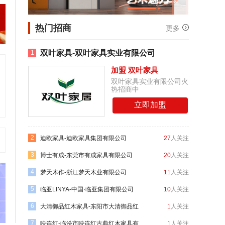
热门招商
更多
双叶家具-双叶家具实业有限公司
1
加盟 双叶家具
双叶家具实业有限公司火
热招商中
立即加盟
2
迪欧家具-迪欧家具集团有限公司
27
人关注
3
博士有成-东莞市有成家具有限公司
20
人关注
4
梦天木作-浙江梦天木业有限公司
11
人关注
5
临亚LINYA-中国·临亚集团有限公司
10
人关注
6
大清御品红木家具-东阳市大清御品红
1
人关注
7
木家具有限公司
映连红-临汾市映连红古典红木家具有
1
人关注