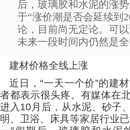
后，玻璃胶和水泥的涨势
于“涨价潮是否会延续到2
论，目前尚无定论。可以
未来一段时间内仍然是全
2023
门网专
激发新活
咖齐聚，闪
国际门业
建材价格全线上涨
展），中
端访谈栏
木门营销
近日，“一天一个价”的建
者都表示很头疼。有媒体在
进入10月后，从水泥、砂子
明、卫浴、床具等家居行业已