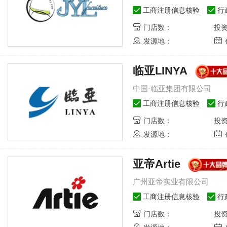
工商注册信息核验
行
4
-深圳市森堡家俬有限公司
237432
人关注
司
珠峰家具-河北登峰家具有限公司
门店数：
投
5
具-徐州市贵人缘家具有限公
38175
人关注
皇朝家私-香港皇朝家私集团
发源地：
6
-佛山市南海金富雅家具有限
33981
人关注
华丰家具-华丰家具集团有限公司
7
Ashley-爱室丽家居（上
36428
人关注
美克美家-美克国际家居用品股份
临亚LINYA
8
EXA-希堪亚（上海）国际
36710
人关注
公司
原叶家具-四川双兴叶家具有限公司
中国·临亚集团有限公司
9
-慕思健康睡眠股份有限公司
35488
人关注
联邦家私-广东联邦家私集团有限
工商注册信息核验
行
10
圳资优卓酷科技有限公司
32174
人关注
曲美家具-北京曲美馨家商业有限
门店数：
投
发源地：
亚帝Artie
2023北京门展，中国木
2023
门网专访鑫雅迪负
门网专
激发新活力，释放新动能，大
激发新活
广州亚帝实业有限公司
咖齐聚，闪耀门展-2023中国
咖齐聚，闪
国际门业展览会（北京门
国际门业
工商注册信息核验
行
展），中国木门网、中居联高
展），中
门店数：
投
端访谈栏目专访鑫雅迪负离子
端访谈栏
木门营销总监刘志峰。
总经理王