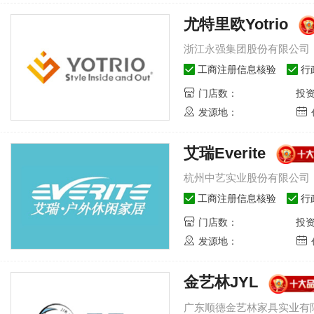
尤特里欧Yotrio
浙江永强集团股份有限公司
工商注册信息核验
行
门店数：
投
发源地：
艾瑞Everite
-多喜爱家居用品有限公司
年年红-年年红家具（国
1
杭州中艺实业股份有限公司
多喜爱
年年
工商注册信息核验
行
多喜爱家居用品有限公司
年年红
有限公
门店数：
投
发源地：
了解品牌
立即加盟
了解
金艺林JYL
2
年儿童家具-徐州亮辉家具
36354
人关注
百强家具-北京世纪百强家具有限
广东顺德金艺林家具实业有
3
-深圳七彩人生家具集团有限
39585
人关注
公司
丽星家具-佛山市丽星家具实业有